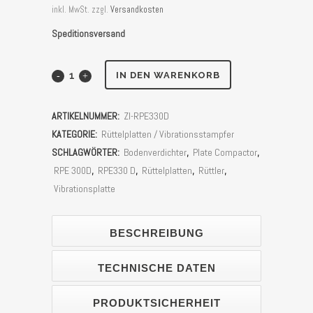
inkl. MwSt.
zzgl.
Versandkosten
Speditionsversand
Rüttelplatte
IN DEN WARENKORB
Diesel
ARTIKELNUMMER:
ZI-RPE330D
Zipper
KATEGORIE:
Rüttelplatten / Vibrationsstampfer
ZI-
SCHLAGWÖRTER:
Bodenverdichter
,
Plate Compactor
,
RPE 300D
,
RPE330 D
,
Rüttelplatten
,
Rüttler
,
RPE330D
Vibrationsplatte
(
Zentrifugalkraft
BESCHREIBUNG
46
TECHNISCHE DATEN
kN
PRODUKTSICHERHEIT
)