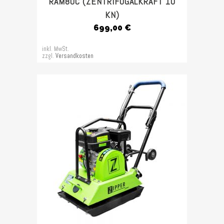
RAM80C (ZENTRIFUGALKRAFT 10
KN)
699,00
€
inkl. MwSt.
zzgl.
Versandkosten