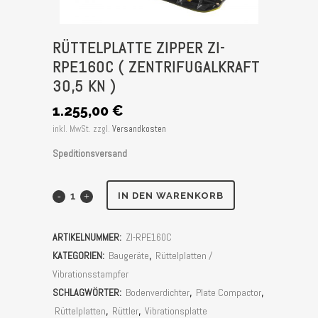
RÜTTELPLATTE ZIPPER ZI-
RPE160C ( ZENTRIFUGALKRAFT
30,5 KN )
1.255,00
€
inkl. MwSt.
zzgl.
Versandkosten
Speditionsversand
Rüttelplatte
IN DEN WARENKORB
Zipper
ARTIKELNUMMER:
ZI-RPE160C
ZI-
KATEGORIEN:
Baugeräte
,
Rüttelplatten /
RPE160C
Vibrationsstampfer
SCHLAGWÖRTER:
Bodenverdichter
,
Plate Compactor
,
(
Rüttelplatten
,
Rüttler
,
Vibrationsplatte