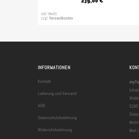
239,00
€
inkl. MwSt.
zzgl.
Versandkosten
INFORMATIONEN
KON
Kontakt
myToo
Inhab
Lieferung und Versand
Wald
AGB
5280
Öster
Datenschutzbelehrung
Mobil
Widerrufsbelehrung
Mail: