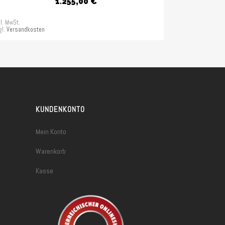
1.255,00
€
kl. MwSt.
gl.
Versandkosten
KUNDENKONTO
Mein Konto
Warenkorb
Kasse