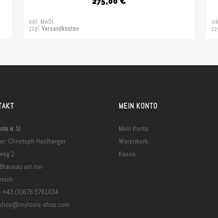
275,00
€
inkl. MwSt.
in
zzgl.
Versandkosten
zz
TAKT
MEIN KONTO
ls e. U.
Mein Konto
er: Christoph Haslberger
Warenkorb
weg 2
Kasse
 Braunau am Inn
reich
: +43 (0)676 5761034
shop@mytools-shop.com