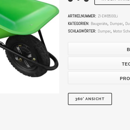
Schubkarre
ARTIKELNUMMER:
ZI-EWB500Li
Zipper
KATEGORIEN:
Baugeräte
,
Dumper
,
Du
Zi-
SCHLAGWÖRTER:
Dumper
,
Motor Sch
EWB500Li
B
(Akku
Scheibtruhe)
TE
Stück
PRO
360° ANSICHT