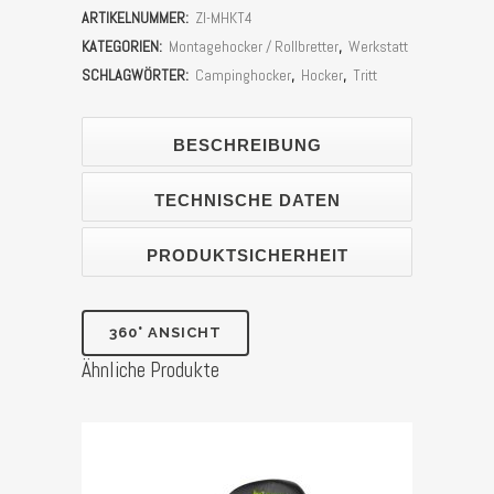
ARTIKELNUMMER:
ZI-MHKT4
Trittstufenkombi
KATEGORIEN:
Montagehocker / Rollbretter
,
Werkstatt
Zipper
SCHLAGWÖRTER:
Campinghocker
,
Hocker
,
Tritt
ZI-
BESCHREIBUNG
MHKT4
Stück
TECHNISCHE DATEN
PRODUKTSICHERHEIT
360° ANSICHT
Ähnliche Produkte