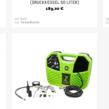
(DRUCKKESSEL 50 LITER)
189,00
€
inkl. MwSt.
in
zzgl.
Versandkosten
zz