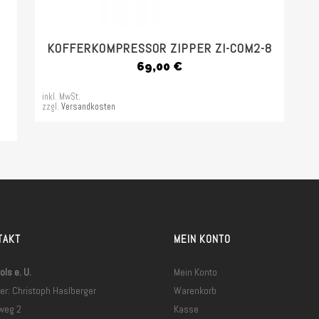
KOFFERKOMPRESSOR ZIPPER ZI-COM2-8
69,00
€
inkl. MwSt.
zzgl.
Versandkosten
TAKT
MEIN KONTO
ls e. U.
Mein Konto
er: Christoph Haslberger
Warenkorb
weg 2
Kasse