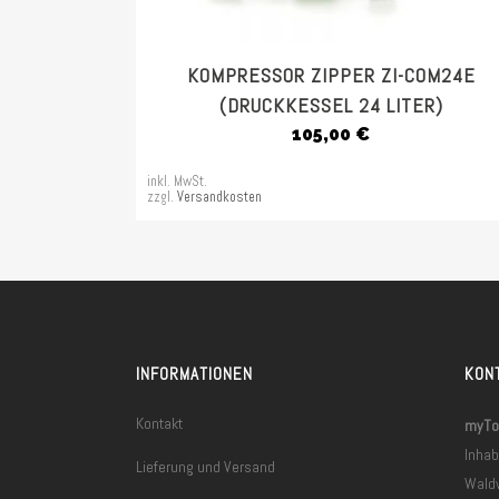
KOMPRESSOR ZIPPER ZI-COM24E
(DRUCKKESSEL 24 LITER)
105,00
€
inkl. MwSt.
zzgl.
Versandkosten
INFORMATIONEN
KON
Kontakt
myToo
Inhab
Lieferung und Versand
Wald