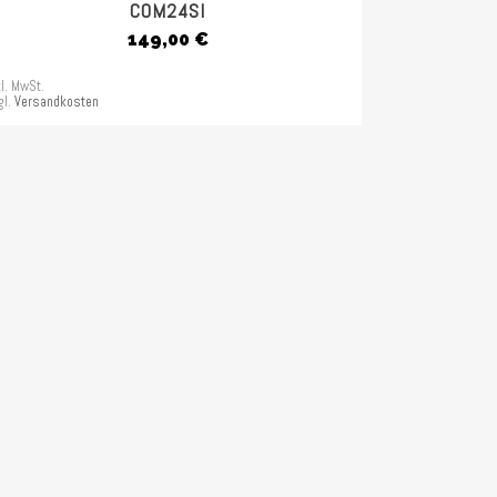
COM24SI
149,00
€
kl. MwSt.
gl.
Versandkosten