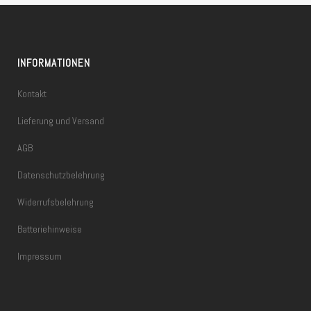
INFORMATIONEN
Kontakt
Lieferung und Versand
AGB
Datenschutzbelehrung
Widerrufsbelehrung
Batteriehinweise
Impressum